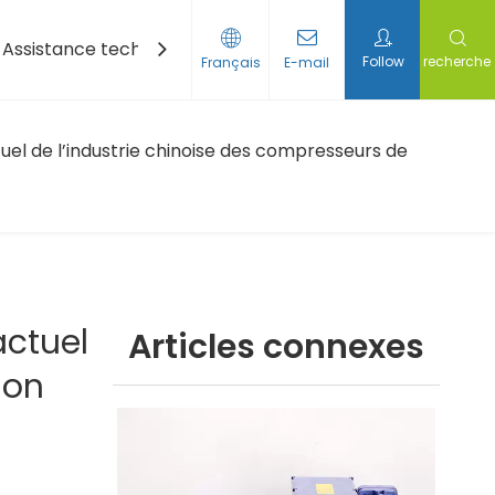
Assistance technique
Nouvelles
Contactez-nou
Follow
recherche
Français
E-mail
 de défilement
e condensation
uel de l’industrie chinoise des compresseurs de
actuel
Articles connexes
ion