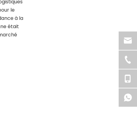
ogistiques
pour le
dance à la
ine était
u marché