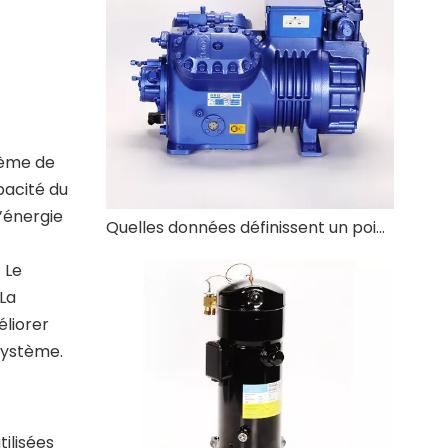
tème de
pacité du
’énergie
Quelles données définissent un point de service pour un compresseur de réfrigération ?
 Le
La
éliorer
système.
ilisées