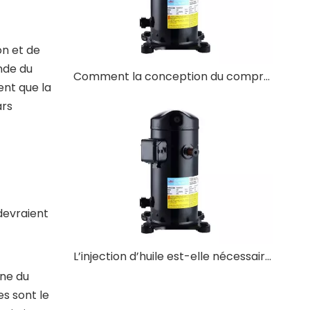
on et de
nde du
Comment la conception du compresseur Scroll réduit-elle les points de défaillance mécanique ?
ent que la
ars
 devraient
L’injection d’huile est-elle nécessaire lors du fonctionnement du compresseur à spirale ?
îne du
es sont le