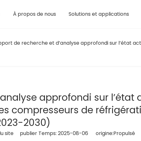
s
À propos de nous
Solutions et applications
Compresseur alternatif semi-hermétique
Alimentation portable à batterie au lithium
Alimentation batterie portable
Batterie au lithium polymère
Batterie au nickel-cadmium
Batterie nickel-hydrogène
Compresseur
Unité d
port de recherche et d’analyse approfondi sur l’état act
analyse approfondi sur l’état 
des compresseurs de réfrigérat
2023-2030)
u site publier Temps: 2025-08-06 origine:
Propulsé