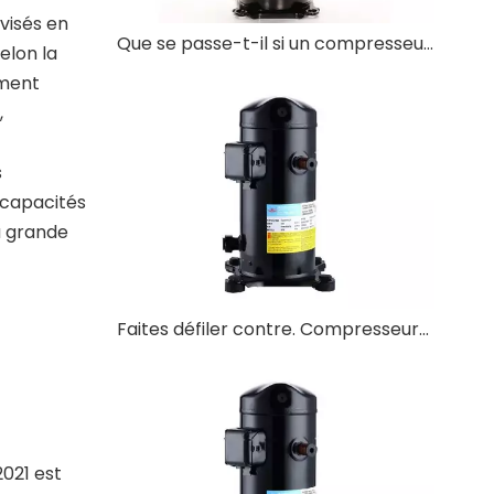
visés en
Que se passe-t-il si un compresseur Scroll fonctionne à l’envers ?
selon la
ement
,
s
 capacités
à grande
Faites défiler contre. Compresseurs alternatifs : une comparaison du bruit et des vibrations
021 est